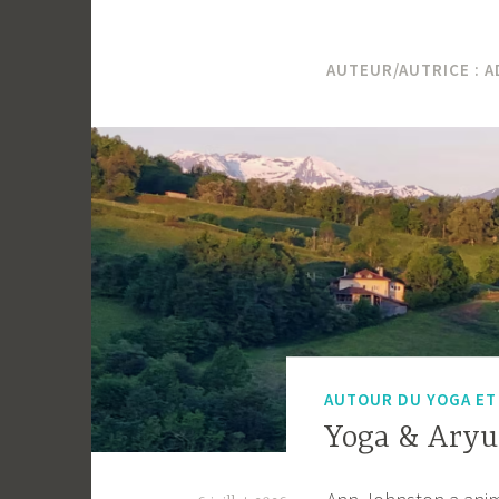
AUTEUR/AUTRICE :
A
AUTOUR DU YOGA ET 
Yoga & Aryu