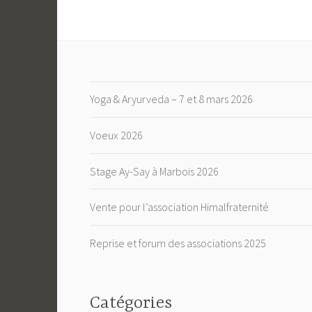
Yoga & Aryurveda – 7 et 8 mars 2026
Voeux 2026
Stage Ay-Say à Marbois 2026
Vente pour l’association Himalfraternité
Reprise et forum des associations 2025
Catégories