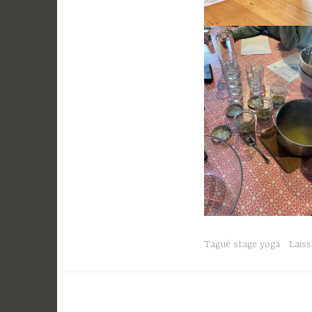
Tagué
stage yoga
Lais