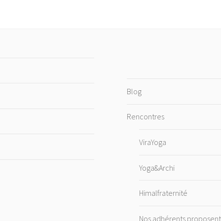
Blog
Rencontres
ViraYoga
Yoga&Archi
Himalfraternité
Nos adhérents propose