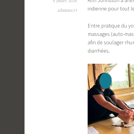
Ann Johnston a animé
6 juillet 2026
indienne pour tout l
admin4433
Entre pratique du yog
massages (auto-mass
afin de soulager rhu
diarrhées.