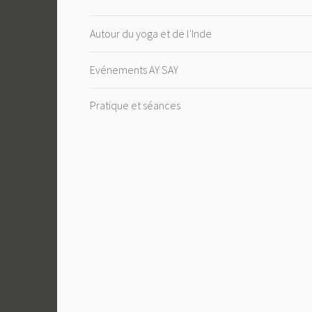
Autour du yoga et de l'Inde
Evénements AY SAY
Pratique et séances