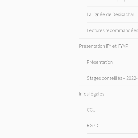
La lignée de Desikachar
Lectures recommandée
Présentation IFY et IFYMP
Présentation
Stages conseillés – 2022
Infos légales
CGU
RGPD