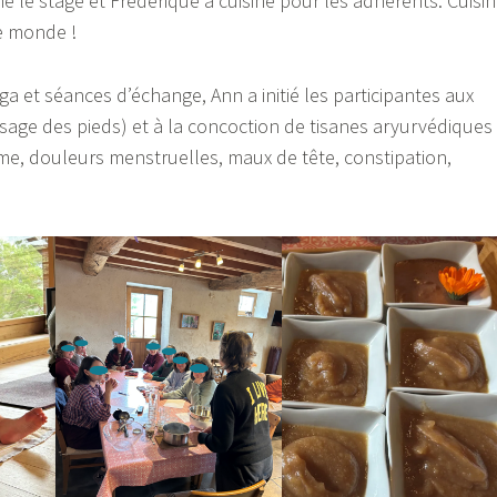
 le stage et Frédérique a cuisiné pour les adhérents. Cuisi
e monde !
a et séances d’échange, Ann a initié les participantes aux
age des pieds) et à la concoction de tisanes aryurvédiques
me, douleurs menstruelles, maux de tête, constipation,