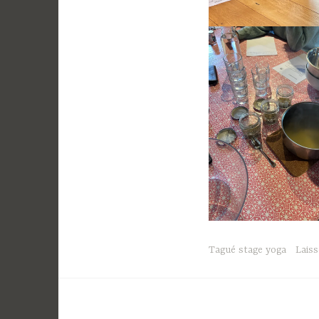
Tagué
stage yoga
Lais