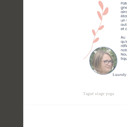
Tagué
stage yoga