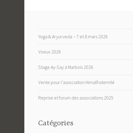
Yoga & Aryurveda – 7 et 8 mars 2026
Voeux 2026
Stage Ay-Say à Marbois 2026
Vente pour l’association Himalfraternité
Reprise et forum des associations 2025
Catégories