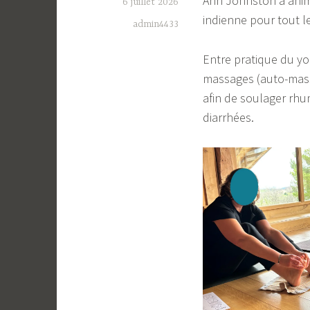
Ann Johnston a animé
6 juillet 2026
indienne pour tout l
admin4433
Entre pratique du yog
massages (auto-mass
afin de soulager rhu
diarrhées.