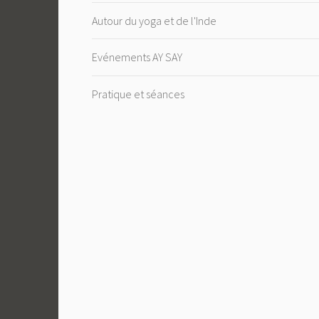
Autour du yoga et de l'Inde
Evénements AY SAY
Pratique et séances