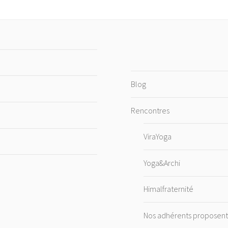
Blog
Rencontres
ViraYoga
Yoga&Archi
Himalfraternité
Nos adhérents propose