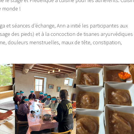
 le stage et Frédérique a cuisiné pour les adhérents. Cuisi
e monde !
a et séances d’échange, Ann a initié les participantes aux
age des pieds) et à la concoction de tisanes aryurvédiques
me, douleurs menstruelles, maux de tête, constipation,